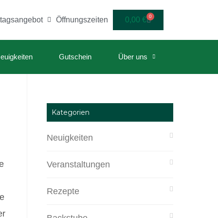
0
ttagsangebot
Öffnungszeiten
0,00
€
euigkeiten
Gutschein
Über uns
Kategorien
Neuigkeiten
e
Veranstaltungen
Rezepte
te
er