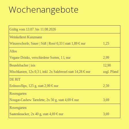
Wochenangebote
Gültig vom 13.07. bis 11.08.2026
Weinkellerei Kunzmann
Winzerschorle, Sauer | Süß | Rosé 0,33 l statt 1,89 € nur
1,25
Allos
Vegane Drinks, verschiedene Sorten, 1 l, nur
2,99
Beutelsbacher | isis
12,90
Mischkasten, 12x 0,3 l, inkl. 2x Salzbrezel statt 14,28 € nur
zzgl. Pfand
DE RIT
Erdnussflips, 125 g, statt 2,99 € nur
2,59
Rosengarten
Nougat-Cashew Tartelette, 2x 50 g, statt 4,69 € nur
3,69
Rosengarten
Saatenknacker, 2x 40 g, statt 4,69 € nur
3,69