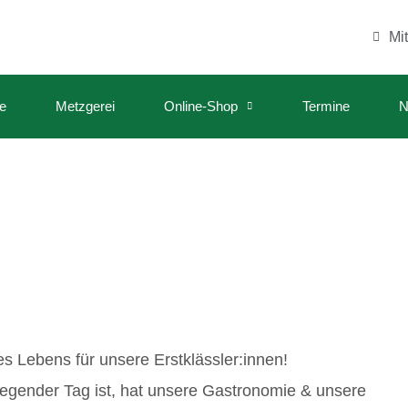
Mi
e
Metzgerei
Online-Shop
Termine
N
es Lebens für unsere Erstklässler:innen!
regender Tag ist, hat unsere Gastronomie & unsere