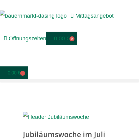
Mittagsangebot
Öffnungszeiten
0,00
€
0
0,00
€
0
Jubiläumswoche im Juli