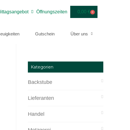
ittagsangebot
Öffnungszeiten
0,00
€
0
euigkeiten
Gutschein
Über uns
Kategorien
Backstube
Lieferanten
Handel