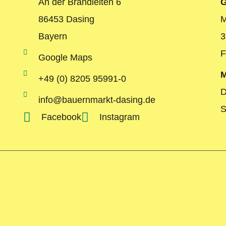
An der Brandleiten 6
G
86453 Dasing
M
Bayern
3
F
Google Maps
M
+49 (0) 8205 95991-0
D
info@bauernmarkt-dasing.de
S
Facebook
Instagram