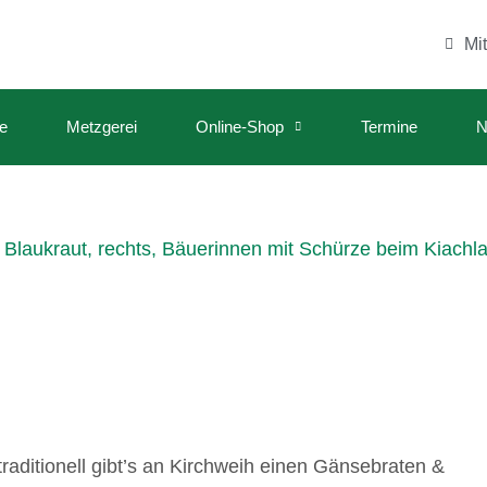
Mi
e
Metzgerei
Online-Shop
Termine
N
raditionell gibt’s an Kirchweih einen Gänsebraten &