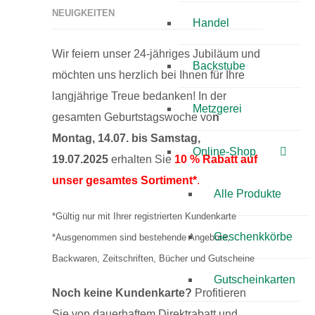
NEUIGKEITEN
Handel
Wir feiern unser 24-jähriges Jubiläum und
Backstube
möchten uns herzlich bei Ihnen für Ihre
langjährige Treue bedanken! In der
Metzgerei
gesamten Geburtstagswoche vo
n
Montag, 14.07. bis Samstag,
Online-Shop
19.07.2025
erhalten Sie
10 % Rabatt auf
unser gesamtes Sortiment*
.
Alle Produkte
*Gültig nur mit Ihrer registrierten Kundenkarte
Geschenkkörbe
*Ausgenommen sind bestehende Angebote,
Backwaren, Zeitschriften, Bücher und Gutscheine
Gutscheinkarten
Noch keine Kundenkarte?
Profitieren
Sie von dauerhaftem Direktrabatt und