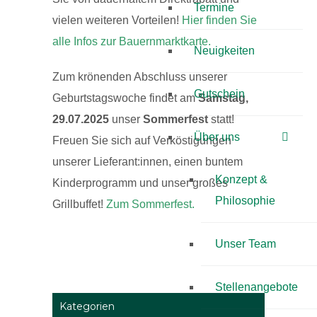
Termine
vielen weiteren Vorteilen!
Hier finden Sie
alle Infos zur Bauernmarktkarte.
Neuigkeiten
Zum krönenden Abschluss unserer
Gutschein
Geburtstagswoche findet am
Samstag,
29.07.2025
unser
Sommerfest
statt!
Über uns
Freuen Sie sich auf Verköstigungen
unserer Lieferant:innen, einen buntem
Konzept &
Kinderprogramm und unser großes
Philosophie
Grillbuffet!
Zum Sommerfest.
Unser Team
Stellenangebote
Kategorien