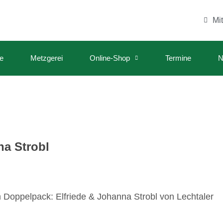
Mi
e
Metzgerei
Online-Shop
Termine
N
na Strobl
 Doppelpack: Elfriede & Johanna Strobl von Lechtaler