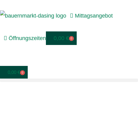
Mittagsangebot
Öffnungszeiten
0,00
€
0
0,00
€
0